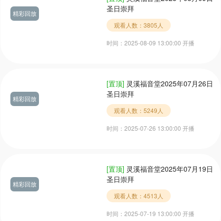
圣日崇拜
精彩回放
观看人数：3805人
时间：2025-08-09 13:00:00 开播
[置顶]
灵溪福音堂2025年07月26日
圣日崇拜
精彩回放
观看人数：5249人
时间：2025-07-26 13:00:00 开播
[置顶]
灵溪福音堂2025年07月19日
圣日崇拜
精彩回放
观看人数：4513人
时间：2025-07-19 13:00:00 开播